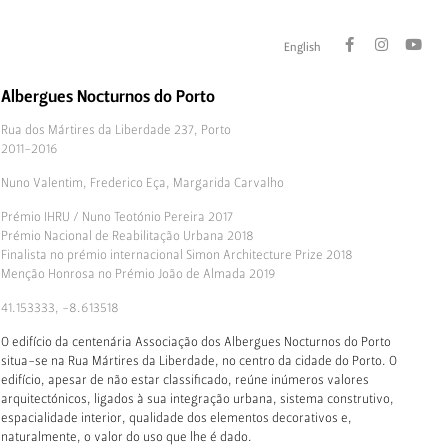
English
Albergues Nocturnos do Porto
Rua dos Mártires da Liberdade 237, Porto
2011-2016
Nuno Valentim, Frederico Eça, Margarida Carvalho
Prémio IHRU / Nuno Teotónio Pereira 2017
Prémio Nacional de Reabilitação Urbana 2018
Finalista no prémio internacional Simon Architecture Prize 2018
Menção Honrosa no Prémio João de Almada 2019
41.153333, -8.613518
O edifício da centenária Associação dos Albergues Nocturnos do Porto
situa-se na Rua Mártires da Liberdade, no centro da cidade do Porto. O
edifício, apesar de não estar classificado, reúne inúmeros valores
arquitectónicos, ligados à sua integração urbana, sistema construtivo,
espacialidade interior, qualidade dos elementos decorativos e,
naturalmente, o valor do uso que lhe é dado.