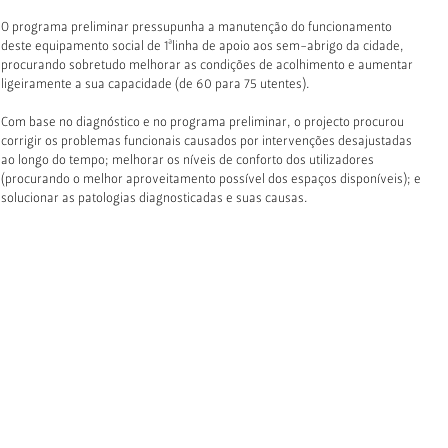
O programa preliminar pressupunha a manutenção do funcionamento
deste equipamento social de 1ªlinha de apoio aos sem-abrigo da cidade,
procurando sobretudo melhorar as condições de acolhimento e aumentar
ligeiramente a sua capacidade (de 60 para 75 utentes).
Com base no diagnóstico e no programa preliminar, o projecto procurou
corrigir os problemas funcionais causados por intervenções desajustadas
ao longo do tempo; melhorar os níveis de conforto dos utilizadores
(procurando o melhor aproveitamento possível dos espaços disponíveis); e
solucionar as patologias diagnosticadas e suas causas.
Atendendo aos valores identificados, propôs-se uma intervenção pouco
intrusiva, de forma a garantir a preservação das estruturas existentes em
bom estado de conservação possibilitando uma maior rapidez da operação
de reabilitação e contenção dos custos envolvidos.
Um aspecto central do projecto foi a relocalização das instalações
sanitárias e infraestruturas na zona central do edifício (próxima da caixa
de escadas), libertando integralmente as fachadas para espaços com usos
que dependem da iluminação natural – permitindo a ventilação natural de
uma forma mais simples.