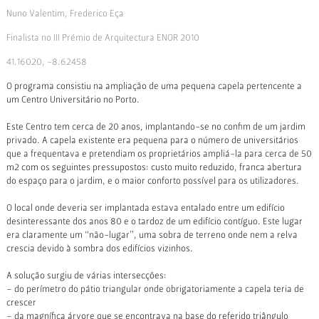
Nuno Valentim, Frederico Eça
Finalista no III Prémio de Arquitectura ENOR 2010
41.16020, -8.62458
O programa consistiu na ampliação de uma pequena capela pertencente a
um Centro Universitário no Porto.
Este Centro tem cerca de 20 anos, implantando-se no confim de um jardim
privado. A capela existente era pequena para o número de universitários
que a frequentava e pretendiam os proprietários ampliá-la para cerca de 50
m2 com os seguintes pressupostos: custo muito reduzido, franca abertura
do espaço para o jardim, e o maior conforto possível para os utilizadores.
O local onde deveria ser implantada estava entalado entre um edifício
desinteressante dos anos 80 e o tardoz de um edifício contíguo. Este lugar
era claramente um “não-lugar”, uma sobra de terreno onde nem a relva
crescia devido à sombra dos edifícios vizinhos.
A solução surgiu de várias intersecções:
– do perímetro do pátio triangular onde obrigatoriamente a capela teria de
crescer
– da magnífica árvore que se encontrava na base do referido triângulo