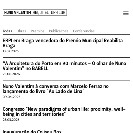
Todas
Obras
Prémios
Publicações
Conferências
ERPI em Braga vencedora do Prémio Municipal Reabilita
Braga
13.07.2026
“A Arquitetura do Porto em 90 minutos – O olhar de Nuno
Valentim” no BABELL
23.06.2026
Nuno Valentim à conversa com Marcelo Ferraz no
lançamento do livro "Ao Lado de Lina"
09.04.2026
Congresso "New paradigms of urban life: proximity, well-
being in cities and territories"
23.03.2026
Inauguração do Coliseu Box