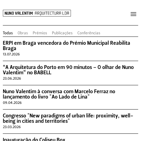
Todas
Obras
Prémios
Publicações
Conferências
ERPI em Braga vencedora do Prémio Municipal Reabilita
Braga
13.07.2026
“A Arquitetura do Porto em 90 minutos – O olhar de Nuno
Valentim” no BABELL
23.06.2026
Nuno Valentim à conversa com Marcelo Ferraz no
lançamento do livro "Ao Lado de Lina"
09.04.2026
Congresso "New paradigms of urban life: proximity, well-
being in cities and territories"
23.03.2026
Inauguração do Coliseu Box