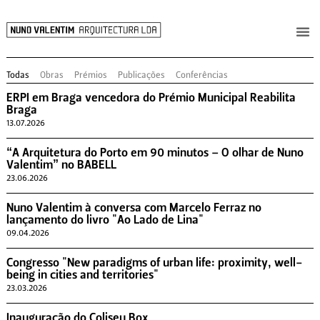
Todas
Obras
Prémios
Publicações
Conferências
ERPI em Braga vencedora do Prémio Municipal Reabilita
Braga
13.07.2026
“A Arquitetura do Porto em 90 minutos – O olhar de Nuno
Valentim” no BABELL
23.06.2026
Nuno Valentim à conversa com Marcelo Ferraz no
lançamento do livro "Ao Lado de Lina"
09.04.2026
Congresso "New paradigms of urban life: proximity, well-
being in cities and territories"
23.03.2026
Inauguração do Coliseu Box