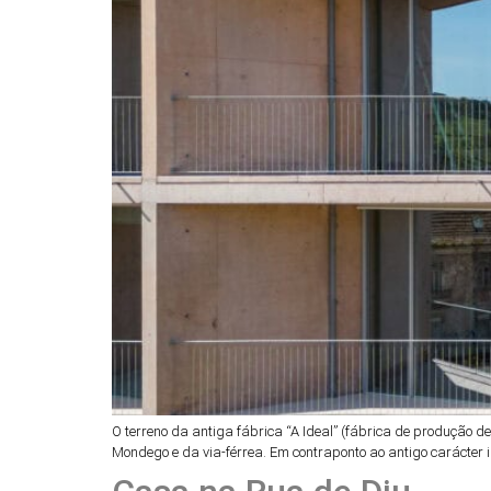
O terreno da antiga fábrica “A Ideal” (fábrica de produção 
Mondego e da via-férrea. Em contraponto ao antigo carácter