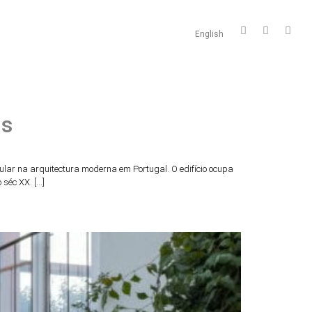
English
is
ngular na arquitectura moderna em Portugal. O edifício ocupa
 séc XX. […]