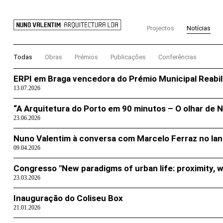
Notícias
Projectos
Todas
Obras
Prémios
Publicações
Conferências
ERPI em Braga vencedora do Prémio Municipal Reabil
13.07.2026
“A Arquitetura do Porto em 90 minutos – O olhar de
23.06.2026
Nuno Valentim à conversa com Marcelo Ferraz no lanç
09.04.2026
Congresso "New paradigms of urban life: proximity, wel
23.03.2026
Inauguração do Coliseu Box
21.01.2026